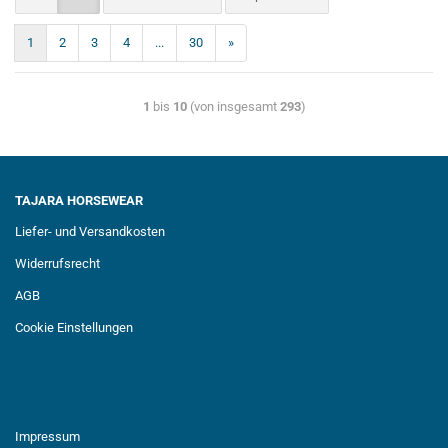
1
2
3
4
...
30
»
1
bis
10
(von insgesamt
293
)
TAJARA HORSEWEAR
Liefer- und Versandkosten
Widerrufsrecht
AGB
Cookie Einstellungen
Impressum