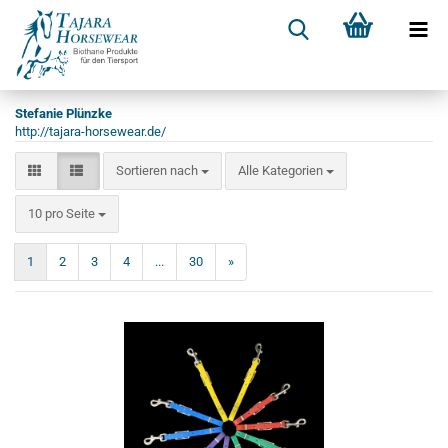
Stefanie Plünzke
http://tajara-horsewear.de/
Sortieren nach
Alle Kategorien
10 pro Seite
1
2
3
4
...
30
»