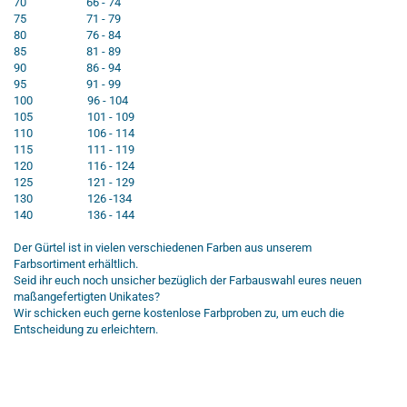
70 66 - 74
75 71 - 79
80 76 - 84
85 81 - 89
90 86 - 94
95 91 - 99
100 96 - 104
105 101 - 109
110 106 - 114
115 111 - 119
120 116 - 124
125 121 - 129
130 126 -134
140 136 - 144
Der Gürtel ist in vielen verschiedenen Farben aus unserem
Farbsortiment erhältlich.
Seid ihr euch noch unsicher bezüglich der Farbauswahl eures neuen
maßangefertigten Unikates?
Wir schicken euch gerne kostenlose Farbproben zu, um euch die
Entscheidung zu erleichtern.