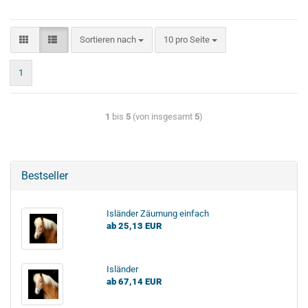
Sortieren nach
10 pro Seite
1
1
bis
5
(von insgesamt
5
)
Bestseller
Isländer Zäumung einfach
ab 25,13 EUR
Isländer
ab 67,14 EUR