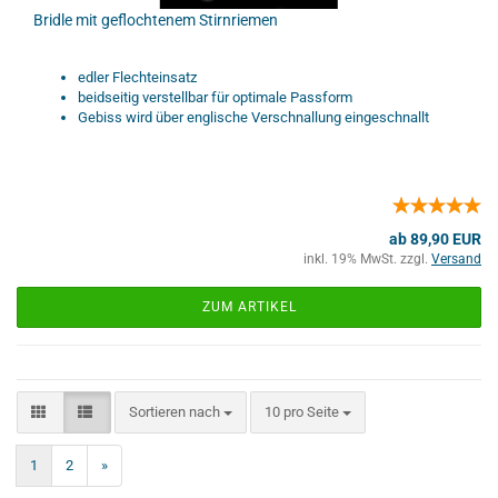
Bridle mit geflochtenem Stirnriemen
edler Flechteinsatz
beidseitig verstellbar für optimale Passform
Gebiss wird über englische Verschnallung eingeschnallt
ab 89,90 EUR
inkl. 19% MwSt. zzgl.
Versand
ZUM ARTIKEL
Sortieren nach
10 pro Seite
1
2
»