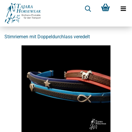
Stirnriemen mit Doppeldurchlass veredelt