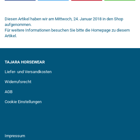
Diesen Artikel haben wir am Mittwoch, 24. Januar 2018 in den Shop
aufgenommen.
Für weitere Informationen besuchen Sie bitte die
Homepage
zu diesem
Artikel.
TAJARA HORSEWEAR
Liefer- und Versandkosten
Widerrufsrecht
AGB
Cookie Einstellungen
Impressum