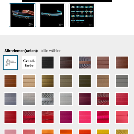
Stirnriemen(unten):
-bitte wählen-