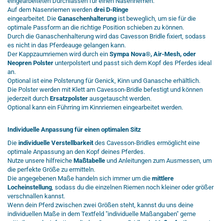
eingearbeiteten Durchlässen für einen Nasenriemen.
Auf dem Nasenriemen werden
drei D-Ringe
eingearbeitet. Die
Ganaschenhalterung
ist beweglich, um sie für die
optimale Passform an die richtige Position schieben zu können.
Durch die Ganaschenhalterung wird das Cavesson Bridle fixiert, sodass
es nicht in das Pferdeauge gelangen kann.
Der Kappzaumriemen wird durch ein
Sympa Nova®, Air-Mesh, oder
Neopren Polster
unterpolstert und passt sich dem Kopf des Pferdes ideal
an.
Optional ist eine Polsterung für Genick, Kinn und Ganasche erhältlich.
Die Polster werden mit Klett am Cavesson-Bridle befestigt und können
jederzeit durch
Ersatzpolster
ausgetauscht werden.
Optional kann ein Führring im Kinnriemen eingearbeitet werden.
Individuelle Anpassung für einen optimalen Sitz
Die
individuelle Verstellbarkeit
des Cavesson-Bridles ermöglicht eine
optimale Anpassung an den Kopf deines Pferdes.
Nutze unsere hilfreiche
Maßtabelle
und Anleitungen zum Ausmessen, um
die perfekte Größe zu ermitteln.
Die angegebenen Maße handeln sich immer um die
mittlere
Locheinstellung
, sodass du die einzelnen Riemen noch kleiner oder größer
verschnallen kannst.
Wenn dein Pferd zwischen zwei Größen steht, kannst du uns deine
individuellen Maße in dem Textfeld "individuelle Maßangaben" gerne