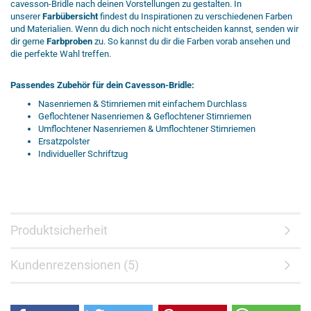
cavesson-Bridle nach deinen Vorstellungen zu gestalten. In
unserer
Farbübersicht
findest du Inspirationen zu verschiedenen Farben
und Materialien. Wenn du dich noch nicht entscheiden kannst, senden wir
dir gerne
Farbproben
zu. So kannst du dir die Farben vorab ansehen und
die perfekte Wahl treffen.
Passendes Zubehör für dein Cavesson-Bridle:
Nasenriemen
&
Stirnriemen mit einfachem Durchlass
Geflochtener Nasenriemen
&
Geflochtener Stirnriemen
Umflochtener Nasenriemen
&
Umflochtener Stirnriemen
Ersatzpolster
Individueller Schriftzug
Produktsicherheit
Kundenrezensionen (5)