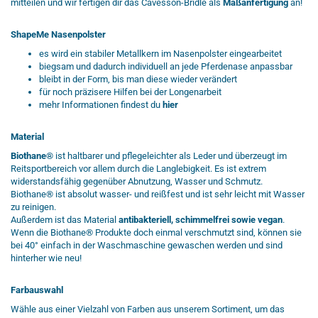
mitteilen und wir fertigen dir das Cavesson-Bridle als
Maßanfertigung
an!
ShapeMe Nasenpolster
es wird ein stabiler Metallkern im Nasenpolster eingearbeitet
biegsam und dadurch individuell an jede Pferdenase anpassbar
bleibt in der Form, bis man diese wieder verändert
für noch präzisere Hilfen bei der Longenarbeit
mehr Informationen findest du
hier
Material
Biothane®
ist haltbarer und pflegeleichter als Leder und überzeugt im
Reitsportbereich vor allem durch die Langlebigkeit. Es ist extrem
widerstandsfähig gegenüber Abnutzung, Wasser und Schmutz.
Biothane® ist absolut wasser- und reißfest und ist sehr leicht mit Wasser
zu reinigen.
Außerdem ist das Material
antibakteriell, schimmelfrei sowie vegan
.
Wenn die Biothane® Produkte doch einmal verschmutzt sind, können sie
bei 40° einfach in der Waschmaschine gewaschen werden und sind
hinterher wie neu!
Farbauswahl
Wähle aus einer Vielzahl von Farben aus unserem Sortiment, um das